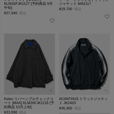
KLM26FJK1127 [予約商品 9月
ジャケット MA2117
中旬]
¥
29,700
税込
¥
27,940
税込
Kelen リバーシブルチェックコ
ACANTHUS トラックジャケッ
ート [MAX] KLM26FJK1126 [予
ト JK2403
約商品 10月上旬]
¥
36,300
税込
¥
33,990
税込