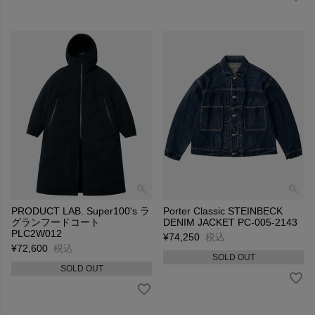
PRODUCT LAB. Super100's ラ
Porter Classic STEINBECK
グランフードコート
DENIM JACKET PC-005-2143
PLC2W012
¥
74,250
税込
¥
72,600
税込
SOLD OUT
SOLD OUT