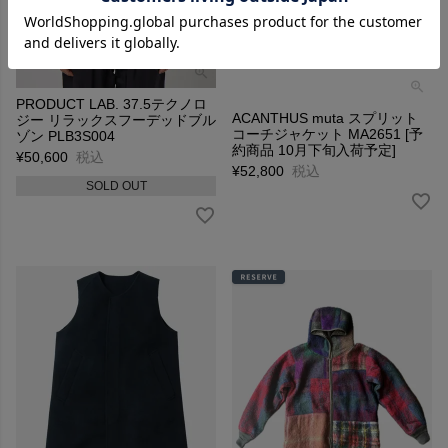
PRODUCT LAB. 37.5テクノロ
ACANTHUS muta スプリット
ジー リラックスフーデッドブル
コーチジャケット MA2651 [予
ゾン PLB3S004
約商品 10月下旬入荷予定]
¥
50,600
税込
¥
52,800
税込
SOLD OUT