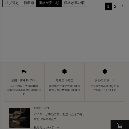
並び替え
新着順
価格が安い順
価格が高い順
1
2
全国一律送料 350円
最短当日発送
安心のサポート
5,500円以上で送料無料
14時迄のご注文で当日発送
サイズや商品選びなども
宅配便発送の商品は送料880
取寄せ品は数営業日後発送
ご相談いただけます
円
ABOUT VDS
バイヤーが本当に良いと思ったものを、
旅と日常の視点で。
私たちについて →