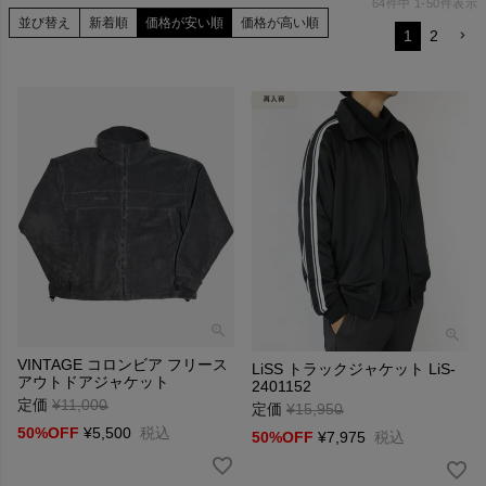
64
件中
1
-
50
件表示
並び替え
新着順
価格が安い順
価格が高い順
1
2
VINTAGE コロンビア フリース
LiSS トラックジャケット LiS-
アウトドアジャケット
2401152
定価
¥
11,000
→
定価
¥
15,950
→
50%OFF
¥
5,500
税込
50%OFF
¥
7,975
税込