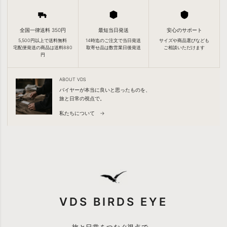
全国一律送料 350円
最短当日発送
安心のサポート
5,500円以上で送料無料
14時迄のご注文で当日発送
サイズや商品選びなども
宅配便発送の商品は送料880
取寄せ品は数営業日後発送
ご相談いただけます
円
ABOUT VDS
バイヤーが本当に良いと思ったものを、
旅と日常の視点で。
私たちについて →
VDS BIRDS EYE