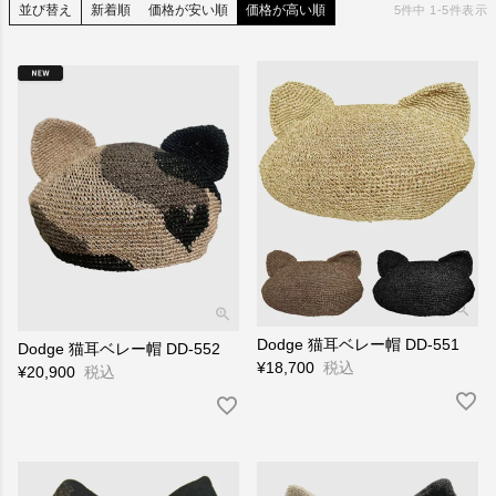
並び替え
新着順
価格が安い順
価格が高い順
5
件中
1
-
5
件表示
Dodge 猫耳ベレー帽 DD-551
Dodge 猫耳ベレー帽 DD-552
¥
18,700
税込
¥
20,900
税込