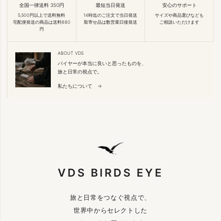
全国一律送料 350円
最短当日発送
安心のサポート
5,500円以上で送料無料
14時迄のご注文で当日発送
サイズや商品選びなども
宅配便発送の商品は送料880
取寄せ品は数営業日後発送
ご相談いただけます
円
ABOUT VDS
バイヤーが本当に良いと思ったものを、
旅と日常の視点で。
私たちについて →
VDS BIRDS EYE
旅と日常をつなぐ視点で、
世界中からセレクトした