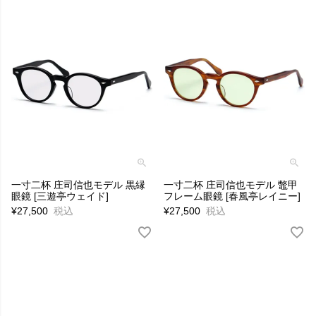
一寸二杯 庄司信也モデル 黒縁
一寸二杯 庄司信也モデル 鼈甲
眼鏡 [三遊亭ウェイド]
フレーム眼鏡 [春風亭レイニー]
¥
27,500
税込
¥
27,500
税込