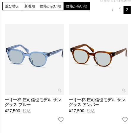
61
件中
51
-
61
件表示
並び替え
新着順
価格が安い順
価格が高い順
1
2
一寸一杯 庄司信也モデル サン
一寸一杯 庄司信也モデル サン
グラス ブルー
グラス アンバー
¥
27,500
税込
¥
27,500
税込