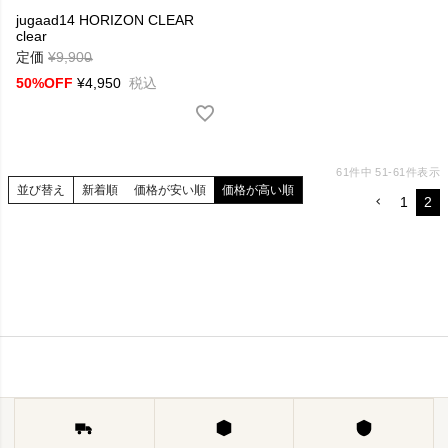
jugaad14 HORIZON CLEAR
clear
定価
¥
9,900
→
50%OFF
¥
4,950
税込
61
件中
51
-
61
件表示
並び替え
新着順
価格が安い順
価格が高い順
1
2