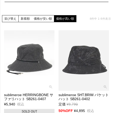
sublimeroe サブライムロー
並び替え
新着順
価格が安い順
価格が高い順
8
件中
1
-
8
件表示
CONCEPT
SUBLIME ROE（サブライムロー）
SUBLIME ROEは、日本発の帽子・小物を中心としたライフスタ
イルブランド。
スポーツ＆カジュアルをベースに、様々なジャンルをミックスし
た遊び心のあるアイテムを展開しています。
ブランドのルーツは1999年にスタートした「SUBLIME（サブラ
イム）」。
長年培われてきたデザインや思想を受け継ぎ、2022年に
「SUBLIME ROE」としてリニューアルしました。
素材の組み合わせやカラーリングにこだわり、
シンプルなスタイリングにアクセントを加えるアイテムが特徴。
sublimeroe HERRINGBONE サ
sublimeroe SHT.BRIM バケット
ファリハット SB261-0407
ハット SB261-0402
帽子やバッグなどのファッション小物を中心に、
¥
5,940
税込
定価
¥
9,790
→
日常にさりげない個性を加えるプロダクトを展開しています。
50%OFF
¥
4,895
税込
SOLD OUT