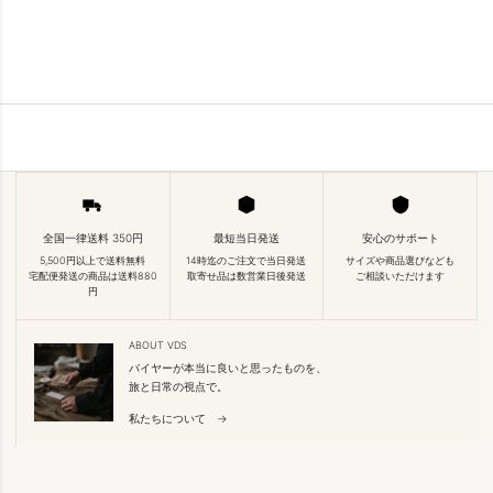
全国一律送料 350円
最短当日発送
安心のサポート
5,500円以上で送料無料
14時迄のご注文で当日発送
サイズや商品選びなども
宅配便発送の商品は送料880
取寄せ品は数営業日後発送
ご相談いただけます
円
ABOUT VDS
バイヤーが本当に良いと思ったものを、
旅と日常の視点で。
私たちについて →