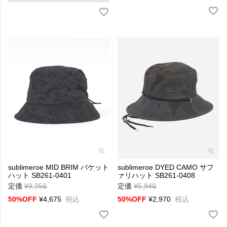
カジュアルでありながらもどこか洗練されたデザインは、
日常から旅まで幅広いシーンで活躍。
スタイリングのアクセントとして取り入れやすい、
ライフスタイルブランドです。
BRAND CONCEPT
スポーツ＆カジュアルをベースに、
様々なジャンルをミックスした自由な発想。
素材やカラー、ディテールに遊び心を加え、
身につける人それぞれの個性を引き出します。
日常から旅まで、
スタイリングにさりげないアクセントを加える
sublimeroe MID BRIM バケット
sublimeroe DYED CAMO サフ
ハット SB261-0401
ライフスタイルグッズを提案しています。
ァリハット SB261-0408
定価
¥
9,350
→
定価
¥
5,940
→
50%OFF
¥
4,675
税込
50%OFF
¥
2,970
税込