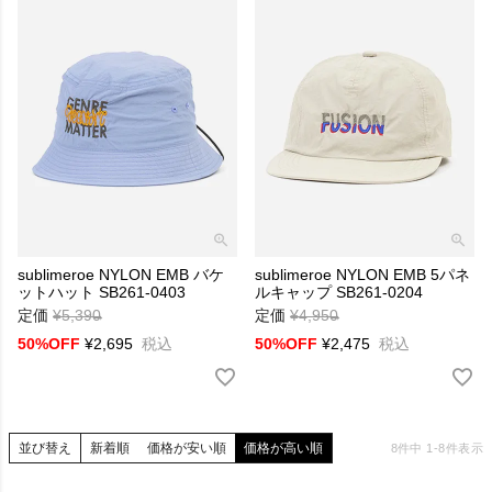
sublimeroe NYLON EMB バケ
sublimeroe NYLON EMB 5パネ
ットハット SB261-0403
ルキャップ SB261-0204
定価
¥
5,390
→
定価
¥
4,950
→
50%OFF
¥
2,695
税込
50%OFF
¥
2,475
税込
並び替え
新着順
価格が安い順
価格が高い順
8
件中
1
-
8
件表示