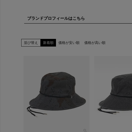
ブランドプロフィールはこちら
subli
並び替え
新着順
価格が安い順
価格が高い順
CONCE
SUBLI
SUBL
スポー
ブランド
長年培わ
素材の組
シンプル
帽子やバ
日常にさ
カジュア