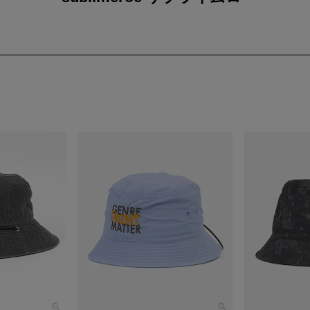
meroe サブライムロー
PT
ME ROE（サブライムロー）
IME ROEは、日本発の帽子・小物を中心としたライフスタイルブランド。
ツ＆カジュアルをベースに、様々なジャンルをミックスした遊び心のある
のルーツは1999年にスタートした「SUBLIME（サブライム）」。
れてきたデザインや思想を受け継ぎ、2022年に「SUBLIME ROE」
み合わせやカラーリングにこだわり、
なスタイリングにアクセントを加えるアイテムが特徴。
ッグなどのファッション小物を中心に、
りげない個性を加えるプロダクトを展開しています。
ルでありながらもどこか洗練されたデザインは、