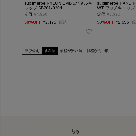
sublimeroe NYLON EMB 5パネルキ
sublimeroe HAND 
ャップ SB261-0204
WT ワッチキャップ S
定価
¥
4,950
→
定価
¥
5,390
→
50%OFF
¥
2,475
税込
50%OFF
¥
2,695
税
並び替え
新着順
価格が安い順
価格が高い順