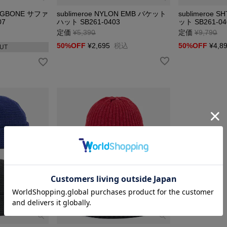
旅まで幅広いシーンで活躍。
RINGBONE サファ
sublimeroe NYLON EMB バケット
sublimeroe 
ングのアクセントとして取り入れやすい、
07
ハット SB261-0403
ット SB261-04
タイルブランドです。
定価
¥
5,390
→
定価
¥
9,790
→
50%OFF
¥
2,695
税込
50%OFF
¥
4,8
UT
 CONCEPT
＆カジュアルをベースに、
ャンルをミックスした自由な発想。
ラー、ディテールに遊び心を加え、
る人それぞれの個性を引き出します。
旅まで、
ングにさりげないアクセントを加える
タイルグッズを提案しています。