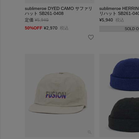
日常から
sublimeroe DYED CAMO サファリ
sublimeroe HER
スタイリ
ハット SB261-0408
リハット SB261-04
ライフス
定価
¥
5,940
→
¥
5,940
税込
50%OFF
¥
2,970
税込
SOLD O
BRAND
スポーツ
様々なジ
素材やカ
身につけ
日常から
スタイリ
ライフス