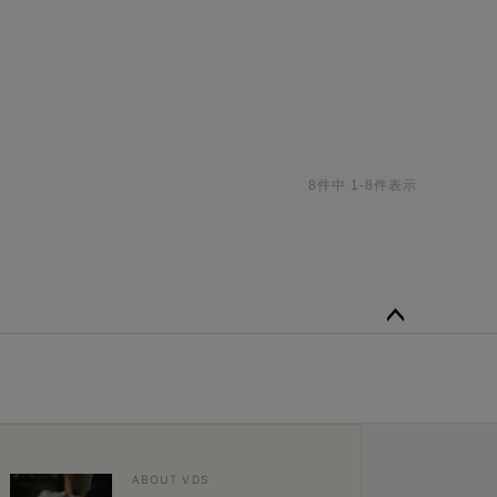
8
件中
1
-
8
件表示
ペー
ジト
ップ
へ
ABOUT VDS