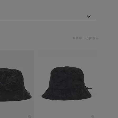
8
件中
1
-
8
件表示
アイテムを展開しています。
としてリニューアルしました。