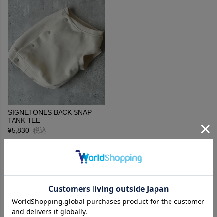
に、「SIGNETONES（シグネットワンズ）」を立ち上げる。
SIGNETONES BACK SNAP
TANK TEE
¥
5,830
税込
並び替え
新着順
価格が安い順
価格が高い順
3
件中
1
-
3
件表示