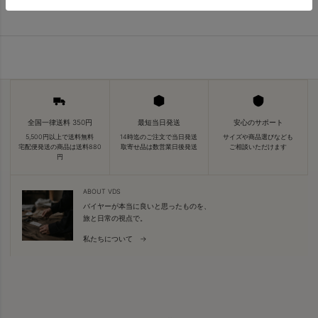
全国一律送料 350円
最短当日発送
安心のサポート
5,500円以上で送料無料
14時迄のご注文で当日発送
サイズや商品選びなども
宅配便発送の商品は送料880
取寄せ品は数営業日後発送
ご相談いただけます
円
ABOUT VDS
バイヤーが本当に良いと思ったものを、
旅と日常の視点で。
私たちについて →