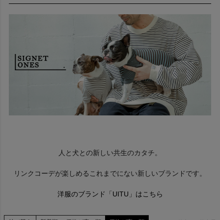
SIGNETONES シグネットワンズ
CONCEPT
あなたと愛犬だけの印を。 日常に思い出の栞を。
Sign of you and your dog. A bookmark for everyday life.
STORY
愛犬とオーナー様に寄り添ったモノづくりをコンセプトに フレン
チブルドッグ用の洋服やグッズの制作を中心として、2023年にス
タートしました。
アパレル業界で培った知識と技術で、素材・パターン・縫製に拘
人と犬との新しい共生のカタチ。
り、シンプルですが長く着用して頂けるアイテムを展開しており
ます。
リンクコーデが楽しめるこれまでにない新しいブランドです。
現在は犬種も幅広く対応が可能となっており、それぞれの子に合
洋服のブランド「UITU」はこちら
わせたお洋服を、受注生産で作成して頂けます。