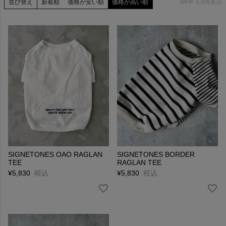
並び替え
新着順
価格が安い順
価格が高い順
3
件中
1
-
3
件表示
刺繍やリメイクも得意としており、SIGNETONESでしか作れな
いオンリーワンなアイテムを生み出しています。
PROJECT
オーナー様用のアパレル「UITU（ユイツ）」と共同企画してお
り、愛犬と一緒にお洋服を楽しむことが出来ます。
イベントも「URBANDOGHOLIDAY」として、犬と人、人と人を
繋げる空間を演出しています。 日本国内のみならず、海外にも展
開を拡大させています。
DESIGNER
櫻木 美幸 MIYUKI SAKURAGI
SIGNETONES OAO RAGLAN
SIGNETONES BORDER
TEE
RAGLAN TEE
¥
5,830
税込
¥
5,830
税込
兵庫県出身。大阪文化服装学院を卒業後、OEMメーカーの生産管
理として幅広いジャンル・アイテムの生産を担う。
デニムを得意としたメーカーに転職後、海外生産の責任者として
服作りの知見を深める。
愛犬のりしお（フレンチブルドッグ）の為の服作りをきっかけ