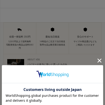
・Made in TYO
・ANARCHY
・AK-69
・JP THE WAVY
・Young Coco
・LEX
・SWAY
全国一律送料 350円
最短当日発送
安心のサポート
【K-POP】
5,500円以上で送料無料
14時迄のご注文で当日発送
サイズや商品選びなども
宅配便発送の商品は送料880
取寄せ品は数営業日後発送
ご相談いただけます
・JUNG KOOK（BTS）
円
・SUGA（BTS）
・J-HOPE（BTS）
ABOUT VDS
・FELIX（Stray Kids）
バイヤーが本当に良いと思ったものを、
・HYUNJIN（Stray Kids）
旅と日常の視点で。
・JEONGHAN（Seventeen）
私たちについて →
・ROSE（BLACKPINK）
・ジェジュン