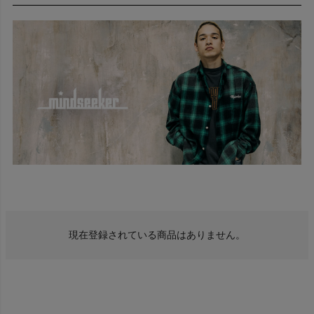
mindseeker マインドシーカー
マインドシーカーについて
マインドシーカー(mindseeker)は、ジャパンメイドのハイクオリ
ティなストリートウェアを展開するブランド。
2017年、アメリカ・ロサンゼルスを拠点にスタートし、様々な角
度から新しいストリートウェアを展開。その後、全ての拠点を日
本に移しジャパンメイドでプロダクトを展開している。
2020年、ロッキーマウンテンフェザーベッド(Rocky Mountain
Featherbed)とコラボレーションを実施。ダウンウェアを発表し
た。
現在登録されている商品はありません。
着用著名人
【US & JPラッパー】
・A$AP ROCKY
・GUNNA
・Young Thug